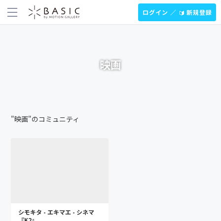
ログイン ／
新規登録
映画
"映画"のコミュニティ
シモキタ - エキマエ - シネマ
『K2』