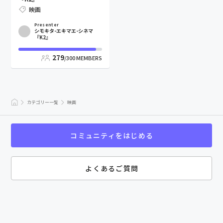
映画
Presenter
シモキタ-エキマエ-シネマ
『K2』
279
/300
MEMBERS
カテゴリー一覧
映画
コミュニティをはじめる
よくあるご質問